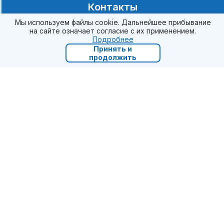
Контакты
Акции
Мы используем файлы cookie. Дальнейшее прибывание
на сайте означает согласие с их применением.
Подробнее
Принять и
8 (495) 268-13-35
продолжить
info@trendvision.ru
Видеорегистраторы
Пуско-зарядные устройства
Компрессоры
Карты памяти
Аксессуары
Другое