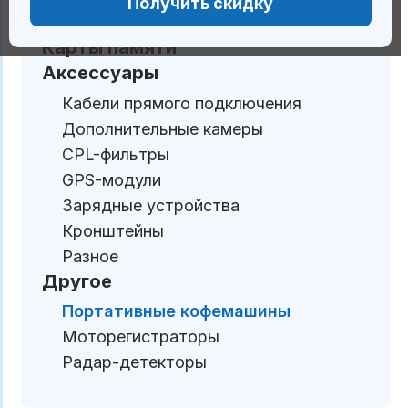
Получить скидку
Компрессоры
Карты памяти
Аксессуары
Кабели прямого подключения
Дополнительные камеры
CPL-фильтры
GPS-модули
Зарядные устройства
Кронштейны
Разное
Другое
Портативные кофемашины
Моторегистраторы
Радар-детекторы