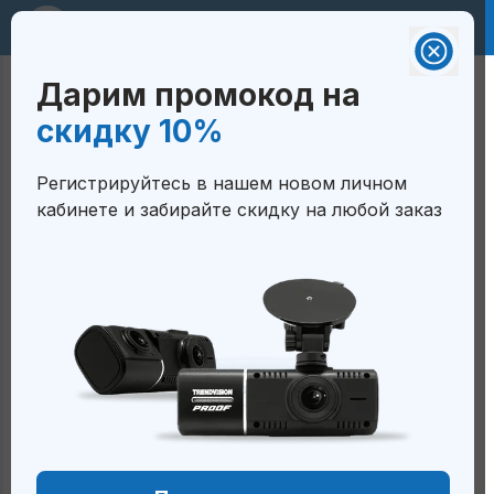
RUB 🇷🇺
Дарим промокод на
Валюта на сайте:
Корзина
скидку 10%
Российский рубль - RUB 🇷🇺
ГЛАВНАЯ
/
АРХИВ
Белорусский рубль — BYN
Регистрируйтесь в нашем новом личном
🇧🇾
кабинете и забирайте скидку на любой заказ
Архив
Тенге — KZT 🇰🇿
Сом — KGS 🇰🇬
Сум — UZS 🇺🇿
Видеорегистраторы
Классические
С радар-детектором
В форме зеркала
С 4G онлайн-мониторингом
Пуско-зарядные устройства