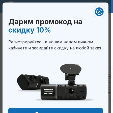
RUB 🇷🇺
Дарим промокод на
Валюта на сайте:
Корзина
скидку 10%
Российский рубль - RUB 🇷🇺
ГЛАВНАЯ
/
КАТАЛОГ
/
Белорусский рубль — BYN
Регистрируйтесь в нашем новом личном
🇧🇾
АКСЕССУАРЫ
кабинете и забирайте скидку на любой заказ
Тенге — KZT 🇰🇿
Аксессуары
Сом — KGS 🇰🇬
Сум — UZS 🇺🇿
Новинка
Фильтр