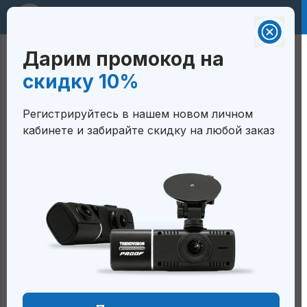
RUB 🇷🇺
Дарим промокод на
Валюта на сайте:
Корзина
скидку 10%
Российский рубль - RUB 🇷🇺
ГЛАВНАЯ
/
КРОНШТЕЙНЫ
/
Белорусский рубль — BYN
Регистрируйтесь в нашем новом личном
🇧🇾
TRENDVISION UNIMOUNT TDR-HS
кабинете и забирайте скидку на любой заказ
Тенге — KZT 🇰🇿
TrendVision UniMount
Сом — KGS 🇰🇬
Сум — UZS 🇺🇿
TDR-HS
Ожидается поступление