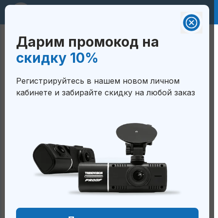
RUB 🇷🇺
Дарим промокод на
Валюта на сайте:
Корзина
скидку 10%
Российский рубль - RUB 🇷🇺
ГЛАВНАЯ
/
МОТОРЕГИСТРАТОРЫ
/
Белорусский рубль — BYN
Регистрируйтесь в нашем новом личном
🇧🇾
TRENDVISION INNOVV K5
кабинете и забирайте скидку на любой заказ
Тенге — KZT 🇰🇿
TrendVision INNOVV K5
Сом — KGS 🇰🇬
Сум — UZS 🇺🇿
Ожидается поступление