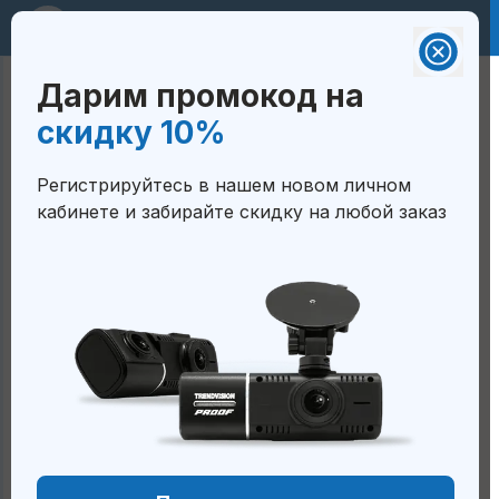
RUB 🇷🇺
Дарим промокод на
Валюта на сайте:
Корзина
скидку 10%
Российский рубль - RUB 🇷🇺
ГЛАВНАЯ
/
В ФОРМЕ ЗЕРКАЛА
/
Белорусский рубль — BYN
Регистрируйтесь в нашем новом личном
🇧🇾
TRENDVISION CITY MIRROR
кабинете и забирайте скидку на любой заказ
Тенге — KZT 🇰🇿
TrendVision City Mirror
Сом — KGS 🇰🇬
Сум — UZS 🇺🇿