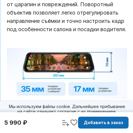
от царапин и повреждений. Поворотный
объектив позволяет легко отрегулировать
направление съёмки и точно настроить кадр
под особенности салона и посадки водителя.
Мы используем файлы cookie. Дальнейшее прибывание
на сайте означает согласие с их применением.
Подробнее
Характеристики
5 990 ₽
Принять и
Добавить в заказ
продолжить