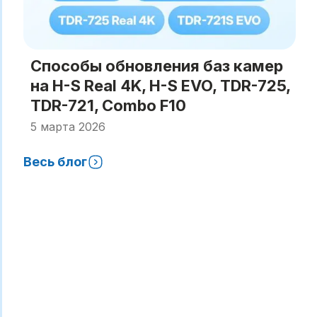
Способы обновления баз камер
на H-S Real 4K, H-S EVO, TDR-725,
TDR-721, Combo F10
Краткая инструкция по обновлению базы
5 марта 2026
камер через приложение TV Connect или
карту памяти. Установка актуальной
версии обеспечивает точные
Весь блог
уведомления GPS-информатора и
корректную работу предупреждений о
камерах.