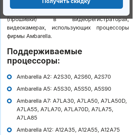
Получить скидку
DirectUSB III
предназначена для установки и
восстановления программного обеспечения
(прошивки) в видеорегистраторах,
видеокамерах, использующих процессоры
фирмы Амbаrella.
Поддерживаемые
процессоры:
Ambarella A2: A2S30, A2S60, A2S70
Ambarella A5: A5S30, A5S50, A5S90
Ambarella A7: A7LA30, A7LA50, A7LA50D,
A7LA55, A7LA70, A7LA70D, A7LA75,
A7LA85
Ambarella A12: A12A35, A12A55, A12A75