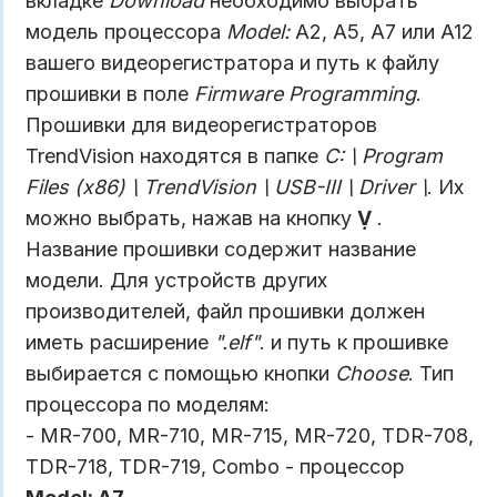
вкладке
Download
необходимо выбрать
модель процессора
Model:
A2, A5, A7 или A12
вашего видеорегистратора и путь к файлу
прошивки в поле
Firmware Programming
.
Прошивки для видеорегистраторов
TrendVision находятся в папке
C: \ Program
Files (x86) \ TrendVision \ USB-III \ Driver \
. Их
можно выбрать, нажав на кнопку
Ṿ
.
Название прошивки содержит название
модели. Для устройств других
производителей, файл прошивки должен
иметь расширение
".elf"
. и путь к прошивке
выбирается с помощью кнопки
Choose
. Тип
процессора по моделям:
- MR-700, MR-710, MR-715, MR-720, TDR-708,
TDR-718, TDR-719, Combo - процессор