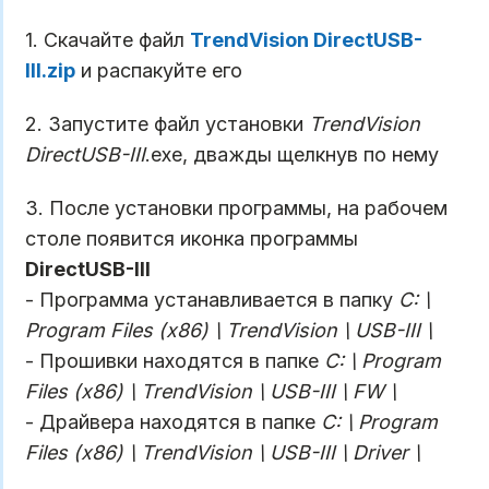
1. Скачайте файл
TrendVision DirectUSB-
III.zip
и распакуйте его
2. Запустите файл установки
TrendVision
DirectUSB-III
.exe, дважды щелкнув по нему
3. После установки программы, на рабочем
столе появится иконка программы
DirectUSB-III
- Программа устанавливается в папку
C: \
Program Files (x86) \ TrendVision \ USB-III \
- Прошивки находятся в папке
C: \ Program
Files (x86) \ TrendVision \ USB-III \ FW \
- Драйвера находятся в папке
C: \ Program
Files (x86) \ TrendVision \ USB-III \ Driver \