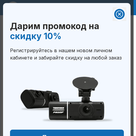
RUB 🇷🇺
Дарим промокод на
Валюта на сайте:
Корзина
скидку 10%
Российский рубль - RUB 🇷🇺
ГЛАВНАЯ
/
КЛАССИЧЕСКИЕ
/
Белорусский рубль — BYN
Регистрируйтесь в нашем новом личном
🇧🇾
TRENDVISION X1 (VER. 2)
кабинете и забирайте скидку на любой заказ
Тенге — KZT 🇰🇿
TrendVision X1 (ver. 2)
Сом — KGS 🇰🇬
Сум — UZS 🇺🇿